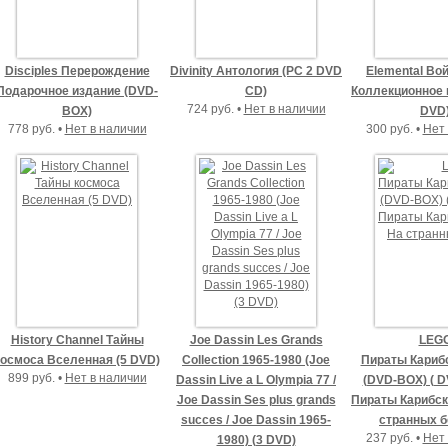
Disciples Перерождение
Divinity Антология (PC 2 DVD
Elemental Во
Подарочное издание (DVD-
CD)
Коллекционное 
724 руб. •
Нет в наличии
BOX)
DVD
778 руб. •
Нет в наличии
300 руб. •
Нет 
History Channel Тайны
Joe Dassin Les Grands
LEG
космоса Вселенная (5 DVD)
Collection 1965-1980 (Joe
Пираты Кариб
899 руб. •
Нет в наличии
Dassin Live a L Olympia 77 /
(DVD-BOX) ( 
Joe Dassin Ses plus grands
Пираты Карибск
succes / Joe Dassin 1965-
странных б
237 руб. •
Нет 
1980) (3 DVD)