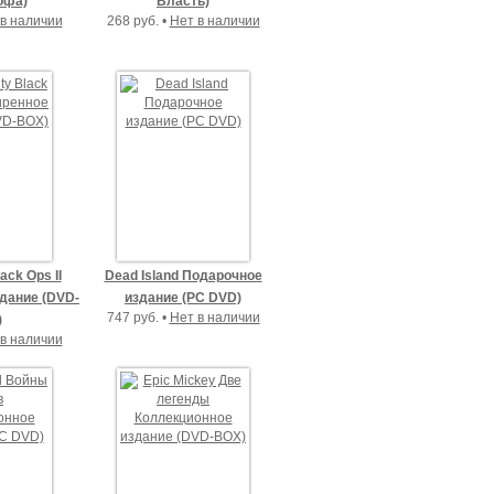
офа)
Власть)
в наличии
268 руб. •
Нет в наличии
lack Ops II
Dead Island Подарочное
дание (DVD-
издание (PC DVD)
747 руб. •
Нет в наличии
)
в наличии