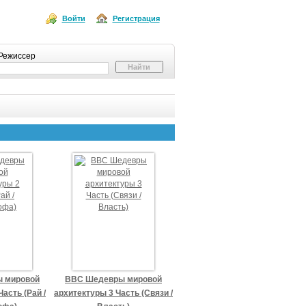
Войти
Регистрация
Режиссер
 мировой
BBC Шедевры мировой
асть (Рай /
архитектуры 3 Часть (Связи /