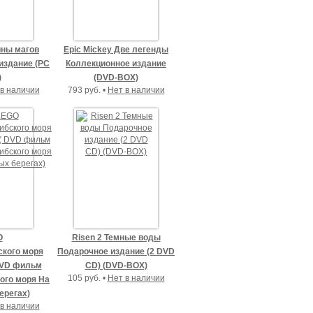
йны магов
Epic Mickey Две легенды
издание (PC
Коллекционное издание
)
(DVD-BOX)
в наличии
793 руб. •
Нет в наличии
O
Risen 2 Темные воды
ского моря
Подарочное издание (2 DVD
DVD фильм
CD) (DVD-BOX)
105 руб. •
Нет в наличии
ого моря На
ерегах)
в наличии