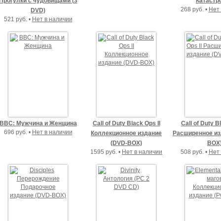
Прогулки с чудовищами (3
Катастр
268 руб. •
Нет 
DVD)
521 руб. •
Нет в наличии
BBC: Мужчина и Женщина
Call of Duty Black Ops II
Call of Duty B
696 руб. •
Нет в наличии
Коллекционное издание
Расширенное из
(DVD-BOX)
BOX
1595 руб. •
Нет в наличии
508 руб. •
Нет 