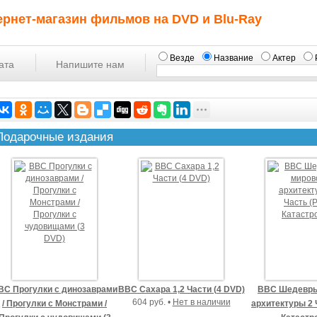
ернет-магазин фильмов на DVD и Blu-Ray
Везде
Название
Актер
ата
Напишите нам
Подарочные издания
BC Прогулки с динозаврами
BBC Сахара 1,2 Части (4 DVD)
BBC Шедевры
604 руб. •
Нет в наличии
/ Прогулки с Монстрами /
архитектуры 2 Ч