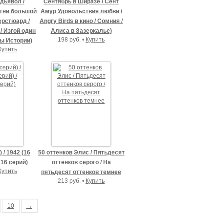
дьявол /
Сентябрь в Ширазе / Сент
Огни большой
Амур Удовольствия любви /
ерстюард /
Angry Birds в кино / Сомния /
/ Изгой один
Алиса в Зазеркалье)
198 руб. •
Купить
ы Истории)
Купить
 / 1942 (16
50 оттенков Элис / Пятьдесят
(16 серий)
оттенков серого / На
Купить
пятьдесят оттенков темнее
213 руб. •
Купить
10
→