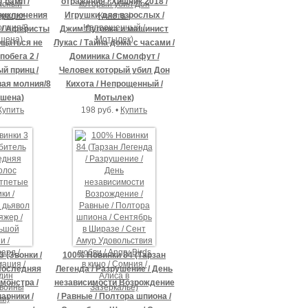
Грамп /
отражения / Хищник 2018 /
риключения
Игрушки для взрослых /
г / Аферисты
Джим Пуговка и машинист
ощаться не
Лукас / Тайна дома с часами /
побега 2 /
Доминика / Смолфут /
й принц /
Человек который убил Дон
ая молния/8
Кихота / Непрощенный /
ушена)
Мотылек)
Купить
198 руб. •
Купить
 (Звонки /
100% Новинки 84 (Тарзан
Последняя
Легенда / Разрушение / День
 монстра /
независимости Возрождение
арники /
/ Равные / Полтора шпиона /