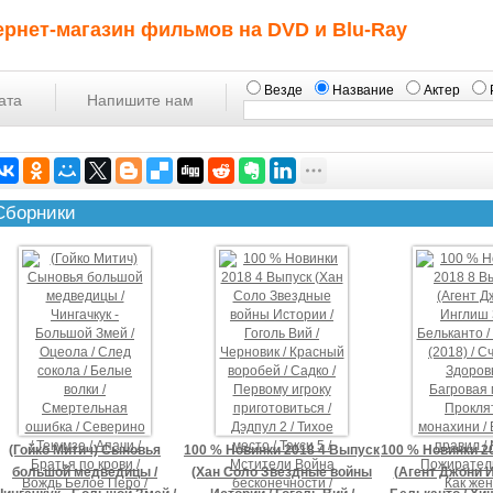
ернет-магазин фильмов на DVD и Blu-Ray
Везде
Название
Актер
ата
Напишите нам
Сборники
(Гойко Митич) Сыновья
100 % Новинки 2018 4 Выпуск
100 % Новинки 2
большой медведицы /
(Хан Соло Звездные войны
(Агент Джони И