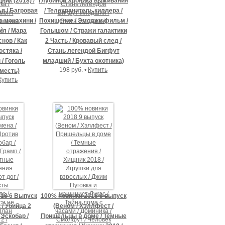
ник (2018) /
глубиной Хроника выживания
я / Багровая
/ Телохранитель киллера /
е монахини /
Похищение / Эмоджи фильм /
ил / Мара
Голышом / Стражи галактики
нов / Как
2 Часть / Кровавый след /
стяка /
Стань легендой Бигфут
/ Гоголь
младший / Бухта охотника)
198 руб. •
Купить
месть)
Купить
018 6 Выпуск
100% новинки 2018 9 выпуск
/ Убийца 2
(Веном / Хэллфест /
 Эскобар /
Пришельцы в доме / Темные