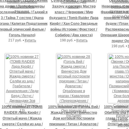
ассказывают сказки / Жених
Суперсемейка 2 / Первые /
Осторожно 
на двоих / Трансформеры
Захочу и соскочу Мастер
Невероятные п
оследний рыцарь / Гадкий я
класс / Черновик / Мир
Факира / Хот до
3 / Тайна 7 сестер / Удача
будущего / Tomb Raider Лара
поневоле / Пр
огана / Капитан Подштанник
Крофт / Хан Соло Звездные
будем / План 
первый эпический фильм /
войны Истории / Фокстрот /
Распрекрасны
Гоголь Начало)
Собибор / Два хвоста)
Операция Шаров
217 руб. •
Купить
198 руб. •
Купить
подруг О
198 руб. •
100% новинки 27 (TOMB
100% новинки 28 (Гоголь Вий /
100% новинки 3
RAIDER Лара Крофт /
Жажда смерти / Винчестер
Обитель зла 
Отпетый мачо / Жажда
Дом который построили
глава / Голос
смерти / Селфи из ада /
призраки / Титан / Довлатов /
Отпетые нап