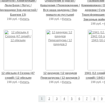
Грабители / Аннигиляция /
Ограбление в ураган /
Пазманский 
Леди Берд / Лотус /
Кавалерия / Перерождение /
Коммивояжер / 
Джуманджи Зов джунглей /
Вся наша надежда / Оно
деревни / Суп
Бангкок 13)
пришло из пустыни)
Трансформация 
198 руб. •
Купить
198 руб. •
Купить
Звездные войн
198 руб. •
12 обезьян 4 Сезона (47
12 раундов / 12 раундов
1941 (12 серий)
серий) / 12 обезьян
Перезагрузка / 12 раундов 3
серий) / 1943 
198 руб. •
Купить
196 руб. •
Купить
198 руб. •
1
2
3
4
5
6
7
8
9