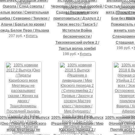
Чингачкук - Большой Змей /
Истории / Гоголь Вий /
Бельканто / Хищ
Оцеола / След сокола /
Черновик / Красный воробей /
Счастья Здоровь
елые волки / Смертельная
Садко / Первому игроку
мята / Прокляти
шибка / Северино / Текумзе /
приготовиться / Дэдпул 2 /
Бои без прав
Апачи / Братья по крови /
Тихое место / Такси 5 /
Пожиратель с
ождь Белое Перо / Ульзана
Мстители Война
женить холо
207 руб. •
Купить
бесконечности /
Слендермен 
Тихоокеанский рубеж 2 /
Страшная 
198 руб. •
Третья волна зомби)
198 руб. •
Купить
00% новинки 2017 2 Выпуск
100% новинки 2018 5 Выпуск
100% новинки 2
(Оно / Пираты Карибского
(Решение о ликвидации / Мир
(Ночная смена 
моря Мертвецы не
Юрского периода 2 /
Против всех /