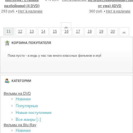
ниоткуда / Старики
дети,Бесприданница,Гор
разбойники) (4 DVD)
от ума) 4DVD
293 руб. •
Нет в наличии
360 руб. •
Нет в наличии
←
11
12
13
14
15
16
17
18
19
20
→
КОРЗИНА ПОКУПАТЕЛЯ
Пока пусто - а ведь у нас так много классных фильмов и игр!
КАТЕГОРИИ
Фильмы на DVD
Новинки
Популярные
Новые поступления
Все жанры [↓]
Фильмы на Blu-Ray
Новинки