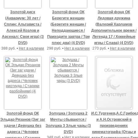
Золотой диск
Золотой фонд ОК
Золотой фонд ОК
(Аквариум: 30 лет /
Берегите женщин
Ледовая дружина
Сплин: Альтависта /
(Берегите женщин /
(Валерий Харламов
Алексей Козлов и
Неподдающиеся /
Дополнительное время /
Арсенал: Своя игра) (3
Приходите завтра / Три
Легенда 17 / Хоккейные
DVD)
плюс два) (4 DVD)
игры / Слава) (4 DVD)
388 руб. •
Нет в наличии
298 руб. •
Нет в наличии
270 руб. •
Нет в наличии
Золотой фонд ОК
Золушка / Золушка 2
И.С.Тургенев,А.С.Грибое
Эльдар Рязанов (Зиг заг
Мечты сбываются /
и А.Н.Островский в
удачи / Девушка без
Золушка 3 Злые чары (3
произведениях
адреса / Человек
DVD)
кинематографа (Отцы и
348 руб. •
Нет в наличии