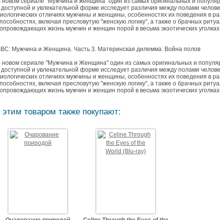
 новом сериале "Мужчина и женщина" один из самых оригинальных и попул
 доступной и увлекательной форме исследует различия между полами челове
иологических отличиях мужчины и женщины, особенностях их поведения в р
пособностях, включая пресловутую "женскую логику", а также о брачных риту
опровождающих жизнь мужчин и женщин порой в весьма экзотических уголка
BC: Мужчина и Женщина. Часть 3. Материнская дилемма. Война полов
 новом сериале "Мужчина и Женщина" один из самых оригинальных и попул
 доступной и увлекательной форме исследует различия между полами челове
иологических отличиях мужчины и женщины, особенностях их поведения в р
пособностях, включая пресловутую "женскую логику", а также о брачных риту
опровождающих жизнь мужчин и женщин порой в весьма экзотических уголка
 этим товаром также покупают: