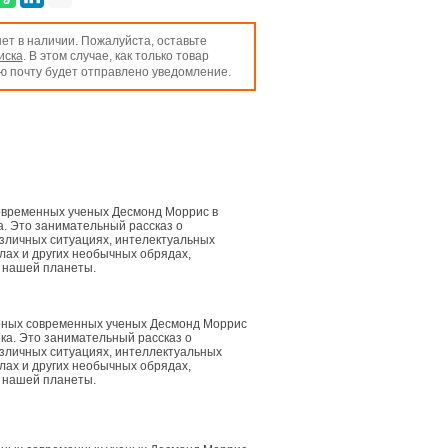
ет в наличии. Пожалуйста, оставьте
иска
. В этом случае, как только товар
ую почту будет отправлено уведомление.
овременных ученых Десмонд Моррис в
. Это занимательный рассказ о
зличных ситуациях, интелектуальных
алах и других необычных обрядах,
х нашей планеты.
ярных современных ученых Десмонд Моррис
ка. Это занимательный рассказ о
азличных ситуациях, интеллектуальных
алах и других необычных обрядах,
х нашей планеты.