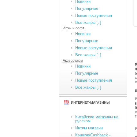
Новинки
Популярные
Новые поступления
Все жанры [↓]
Игры и софт
Новинки
Популярные
Новые поступления
Все жанры [↓]
Аксессуары
В
Новинки
д
Популярные
б
с
Новые поступления
с
Все жанры [↓]
B
В
ИНТЕРНЕТ-МАГАЗИНЫ
в
б
с
с
Китайские магазины на
русском
Интим магазин
B
Кэшбэк/Cashback -