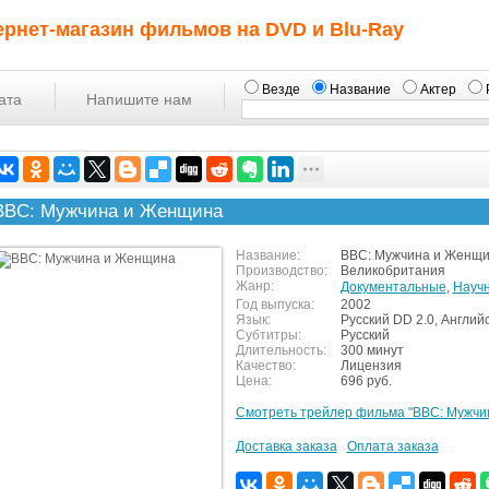
ернет-магазин фильмов на DVD и Blu-Ray
Везде
Название
Актер
ата
Напишите нам
BBC: Мужчина и Женщина
Название:
BBC: Мужчина и Женщ
Производство:
Великобритания
Жанр:
Документальные
,
Науч
Год выпуска:
2002
Язык:
Русский DD 2.0, Англий
Субтитры:
Русский
Длительность:
300 минут
Качество:
Лицензия
Цена:
696 руб.
Смотреть трейлер фильма "BBC: Мужчи
Доставка заказа
Оплата заказа