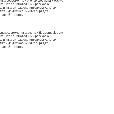
ярных современных ученых Десмонд Моррис
ка. Это занимательный рассказ о
азличных ситуациях, интеллектуальных
алах и других необычных обрядах,
х нашей планеты.
ярных современных ученых Десмонд Моррис
ка. Это занимательный рассказ о
азличных ситуациях, интеллектуальных
алах и других необычных обрядах,
х нашей планеты.