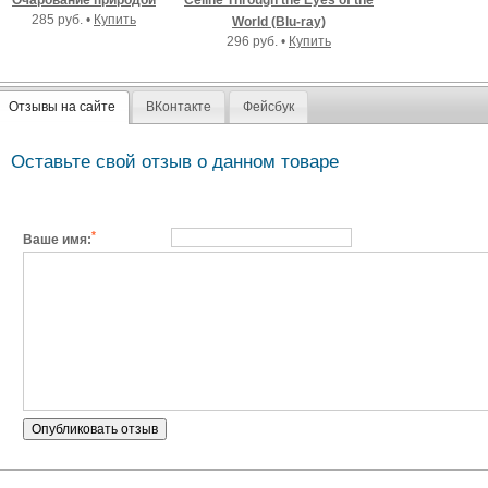
Очарование природой
Celine Through the Eyes of the
285 руб. •
Купить
World (Blu-ray)
296 руб. •
Купить
Отзывы на сайте
ВКонтакте
Фейсбук
Оставьте свой отзыв о данном товаре
*
Ваше имя: