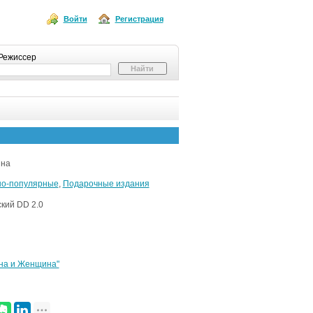
Войти
Регистрация
Режиссер
ина
но-популярные
,
Подарочные издания
ский DD 2.0
на и Женщина"