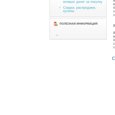
В
возврат денег за покупку
в
Скидки, распродажи,
б
купоны
с
с
ПОЛЕЗНАЯ ИНФОРМАЦИЯ
B
В
в
б
с
с
С