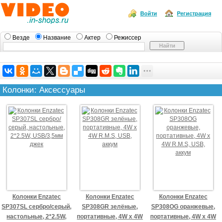
Войти
Регистрация
Везде
Название
Актер
Режиссер
Колонки: Аксессуары
Колонки Enzatec
Колонки Enzatec
Колонки Enzatec
SP307SL сербро/серый,
SP308GR зелёные,
SP308OG оранжевые,
настольные, 2*2.5W,
портативные, 4W x 4W
портативные, 4W x 4W