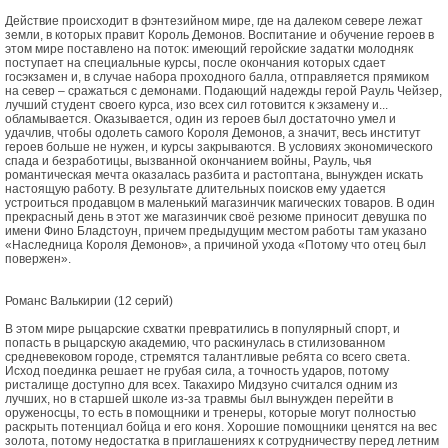
Действие происходит в фэнтезийном мире, где на далеком севере лежат
земли, в которых правит Король Демонов. Воспитание и обучение героев в
этом мире поставлено на поток: имеющий геройские задатки молодняк
поступает на специальные курсы, после окончания которых сдает
госэкзамен и, в случае набора проходного балла, отправляется прямиком
на север – сражаться с демонами. Подающий надежды герой Рауль Чейзер,
лучший студент своего курса, изо всех сил готовится к экзамену и...
обламывается. Оказывается, один из героев был достаточно умел и
удачлив, чтобы одолеть самого Короля Демонов, а значит, весь институт
героев больше не нужен, и курсы закрываются. В условиях экономического
спада и безработицы, вызванной окончанием войны, Рауль, чья
романтическая мечта оказалась разбита и растоптана, вынужден искать
настоящую работу. В результате длительных поисков ему удается
устроиться продавцом в маленький магазинчик магических товаров. В один
прекрасный день в этот же магазинчик своё резюме приносит девушка по
имени Фино Бладстоун, причем предыдущим местом работы там указано
«Наследница Короля Демонов», а причиной ухода «Потому что отец был
повержен».
Романс Валькирии (12 серий)
В этом мире рыцарские схватки превратились в популярный спорт, и
попасть в рыцарскую академию, что раскинулась в стилизованном
средневековом городе, стремятся талантливые ребята со всего света.
Исход поединка решает не грубая сила, а точность ударов, потому
ристалище доступно для всех. Такахиро Мидзуно считался одним из
лучших, но в старшей школе из-за травмы был вынужден перейти в
оруженосцы, то есть в помощники и тренеры, которые могут полностью
раскрыть потенциал бойца и его коня. Хорошие помощники ценятся на вес
золота, потому недостатка в приглашениях к сотрудничеству перед летним