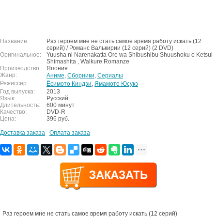
Название:
Раз героем мне не стать самое время работу искать (12
серий) / Романс Валькирии (12 серий) (2 DVD)
Оригинальное:
Yuusha ni Narenakatta Ore wa Shibushibu Shuushoku o Ketsui
Shimashita , Walkure Romanze
Производство:
Япония
Жанр:
Аниме
,
Сборники
,
Сериалы
Режиссер:
Ёсимото Киндзи
,
Ямамото Юсукэ
Год выпуска:
2013
Язык:
Русский
Длительность:
600 минут
Качество:
DVD-R
Цена:
396 руб.
Доставка заказа
Оплата заказа
Раз героем мне не стать самое время работу искать (12 серий)