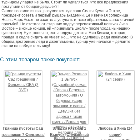
турниром у парня не было. Стоит ли удивляться, что все предложения
поступили от бойцов-девушек?!
Самое весомое из них, разумеется, сделала Селия Кумани Энтре,
президент совета и первый рыцарь академии. Ее извечная соперница
Ноэль Марс Аскот не захотела уступать и тоже обратилась с аналогичной
просьбой. Не отстала от старших подруг перспективный новичок Лиза
Эостре – в конце концов, ей «принимать школу» после ухода нынешних
суперзвезд. Ну и, конечно, есть подруга детства Мио Кисаки, которая,
правда, в седле сидеть не умеет, но… что не сделаешь ради любимого! В
общем, достойные леди и джентльмены, турнир уже начался – делайте
ставки на победительницу!
С этим товаром также покупают:
Граница пустоты Сад
Эльдар Рязанов 1
Любовь и Хина (24
грешников 7 Фильмов /
Выпуск (Служебный
серии)