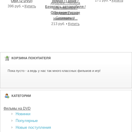
171 руб. •
Купить
ОВА (2 DVD)
роман / Гараж /
396 руб. •
Купить
Берегись автомобиля /
О бедном гусаре
замолвите с...
213 руб. •
Купить
КОРЗИНА ПОКУПАТЕЛЯ
Пока пусто - а ведь у нас так много классных фильмов и игр!
КАТЕГОРИИ
Фильмы на DVD
Новинки
Популярные
Новые поступления