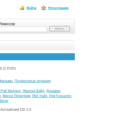
Войти
Регистрация
Режиссер
) (2 DVD)
 фильмы
,
Подарочные издания
 Рэй Миллер
,
Дженни Вэйд
,
Донаван
з
,
Мисси Перегрим
,
Рей Уайз
,
Рик Гонзалез
,
йрли
 Английский DD 2.0