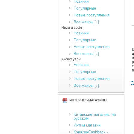
Новинки
Популярные
Новые поступления
Все жанры [↓]
Игры и софт
Новинки
Популярные
Новые поступления
В
Все жанры [↓]
д
о
Аксессуары
р
Новинки
с
п
Популярные
Новые поступления
С
Все жанры [↓]
ИНТЕРНЕТ-МАГАЗИНЫ
Китайские магазины на
русском
Интим магазин
Кэшбэк/Cashback -