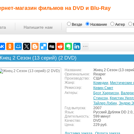
ернет-магазин фильмов на DVD и Blu-Ray
Везде
Название
Актер
ата
Напишите нам
Жнец 2 Сезон (13 серий) (2 DVD)
Название:
Жнец 2 Сезон (13 серий
Оригинальное:
Reaper
Производство:
США
Жанр:
Комедии
,
Мистические
Режиссер:
Кевин Смит
Актеры:
Брэт Харрисон
,
Валери
Стинсон
,
Кристин Уилл
Тайлер Лэбин
,
Эндрю Э
Год выпуска:
2007
Язык:
Русский Дубляж DD 2.0,
Длительность:
599 минут
Качество:
DVD
Цена:
229 руб.
Доставка заказа
Оплата заказа