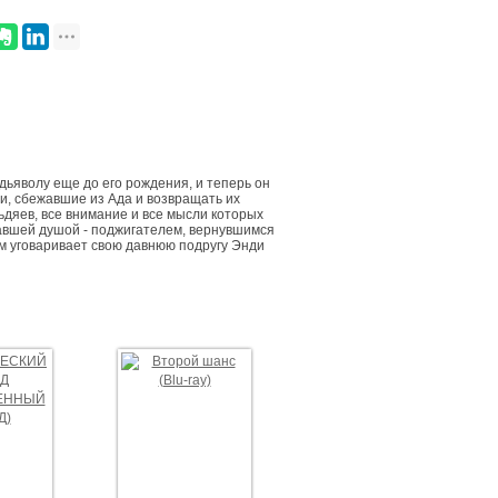
дьяволу еще до его рождения, и теперь он
и, сбежавшие из Ада и возвращать их
ьдяев, все внимание и все мысли которых
жавшей душой - поджигателем, вернувшимся
эм уговаривает свою давнюю подругу Энди