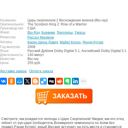
Название:
Царь скорпионов 2 Восхождение воинов (Blu-ray)
Оригинальное:
The Scorpion King 2: Rise of a Warrior
Производство:
США
Жанр:
Blu-Ray
,
Боевики
,
Триллеры
,
Ужасы
Режиссер:
Рассел Малкехи
Актеры:
Карен Шена Дэвид
,
Майкл Копон
,
Ренди Кутюр
Год выпуска:
2008
Язык:
Русский Дубляж Dolby Digital 5.1, Английский Dolby Digital 5.1
Длительность:
140 минут
Качество:
Blu-ray
Цена:
255 руб.
Доставка заказа
Оплата заказа
Смотрите, как рождается легенда о Царе Скорпионов! Увидев, как его отец
гибнет от рук царя (победитель Всемирного чемпионата по боям без
правил Рэнди Кутюр), юный Матаюс вступает на путь мести и становится