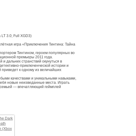
LT 3.0; Full XGD3)
 улётная игра «Приключения Тинтина: Тайна
ортером Тинтином, героем популярных во
ационной премьеры 2011 года.
 и дальних странствий окунуться в
детективно-приключенческой истории и
й приведет к одному из величайших
собыми качествами и уникальными навыками,
себя новые неизведанные места. Играть
 и семьей — впечатляющий геймплей