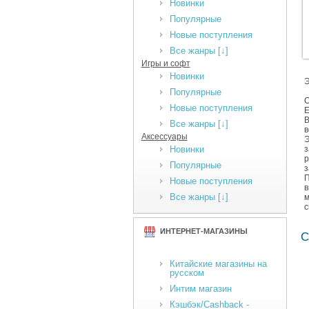
Новинки
Популярные
Новые поступления
Все жанры [↓]
Игры и софт
Новинки
Э
Популярные
С
Новые поступления
Е
В
Все жанры [↓]
в
Аксессуары
Э
Новинки
з
р
Популярные
з
П
Новые поступления
в
Все жанры [↓]
м
с
ИНТЕРНЕТ-МАГАЗИНЫ
С
Китайские магазины на
русском
Интим магазин
Кэшбэк/Cashback -