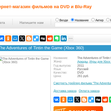
ернет-магазин фильмов на DVD и Blu-Ray
Везде
Название
Актер
ата
Напишите нам
The Adventures of Tintin the Game (Xbox 360)
Название:
The Adventures of Tintin
Жанр:
Аркады
,
Игры для Xbox
Год выпуска:
2011
Язык:
Русский
Качество:
DVD
Цена:
261 руб.
Смотреть трейлер фильма "The Adventures
Доставка заказа
Оплата заказа