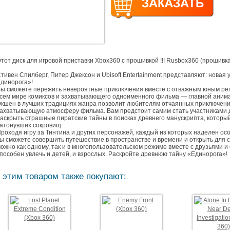
тот диск для игровой приставки Xbox360 с прошивкой !!! Rusbox360 (прошивка 
тивен Спилберг, Питер Джексон и Ubisoft Entertainment представляют: новая
динорога»!
ы сможете пережить невероятные приключения вместе с отважным юным реп
сем мире комиксов и захватывающего одноименного фильма — главной аним
кшен в лучших традициях жанра позволит любителям отчаянных приключений
ахватывающую атмосферу фильма. Вам предстоит самим стать участниками 
аскрыть страшные пиратские тайны в поисках древнего манускрипта, которы
атонувших сокровищ.
роходя игру за Тинтина и других персонажей, каждый из которых наделен о
ы сможете совершить путешествие в пространстве и времени и открыть для 
ожно как одному, так и в многопользовательском режиме вместе с друзьями
пособен увлечь и детей, и взрослых. Раскройте древнюю тайну «Единорога»!
 этим товаром также покупают: