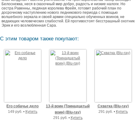
Белоснежка, неся в сказочный мир добро, радость и низкие налоги. Но
сестра Равенны, ледяная королева Фрейя, готовит рабочий план по
досрочному наступлению нового ледникового периода с помощью
волшебного зеркала и своей армии специально обученных воинов, не
ведающих человеческих слабостей. Ей противостоят бесстрашный охотник
Эрик и его возлюбленная Сара.
С этим товаром также покупают:
Его собачье дело
13-й воин (Тринадцатый
Схватка (Blu-ray)
149 руб. •
Купить
291 руб. •
Купить
воин) (Blu-ray)
291 руб. •
Купить