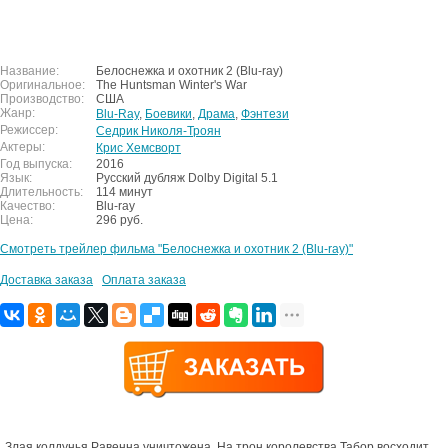
Название:
Белоснежка и охотник 2 (Blu-ray)
Оригинальное:
The Huntsman Winter's War
Производство:
США
Жанр:
Blu-Ray
,
Боевики
,
Драма
,
Фэнтези
Режиссер:
Седрик Николя-Троян
Актеры:
Крис Хемсворт
Год выпуска:
2016
Язык:
Русский дубляж Dolby Digital 5.1
Длительность:
114 минут
Качество:
Blu-ray
Цена:
296 руб.
Смотреть трейлер фильма "Белоснежка и охотник 2 (Blu-ray)"
Доставка заказа
Оплата заказа
Злая колдунья Равенна уничтожена. На трон королевства Табор восходит